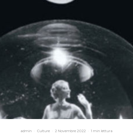
admin
·
Culture
·
2 Novembre 2022
·
1 min lettura