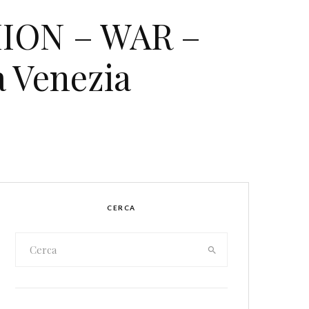
HION – WAR –
a Venezia
CERCA