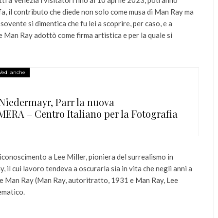
i a Venezia i visitatori fino al 10 aprile 2023, potranno
fa, il contributo che diede non solo come musa di Man Ray ma
ovente si dimentica che fu lei a scoprire, per caso, e a
he Man Ray adottò come firma artistica e per la quale si
Vedi anche
 Niedermayr, Parr la nuova
RA – Centro Italiano per la Fotografia
riconoscimento a Lee Miller, pioniera del surrealismo in
 il cui lavoro tendeva a oscurarla sia in vita che negli anni a
ler e Man Ray (Man Ray, autoritratto, 1931 e Man Ray, Lee
ematico.