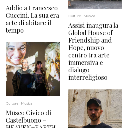
Addio a Francesco
Guccini. La sua era
Culture
Musica
arte di abitare il
Assisi inaugura la
tempo
Global House of
Friendship and
Hope, nuovo
centro tra arte
immersiva e
dialogo
interreligioso
Culture
Musica
Museo Civico di
Castelbuono –
HEAVEN+EARTH