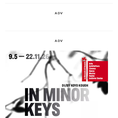
ADV
ADV