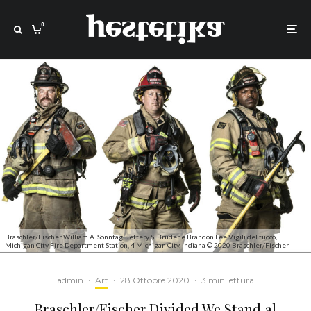
0
Braschler/Fischer William A. Sonntag, Jeffery S. Bruder e Brandon Lee Vigili del fuoco,
Michigan City Fire Department Station, 4 Michigan City, Indiana © 2020 Braschler/Fischer
admin
·
Art
·
28 Ottobre 2020
·
3 min lettura
Braschler/Fischer Divided We Stand al