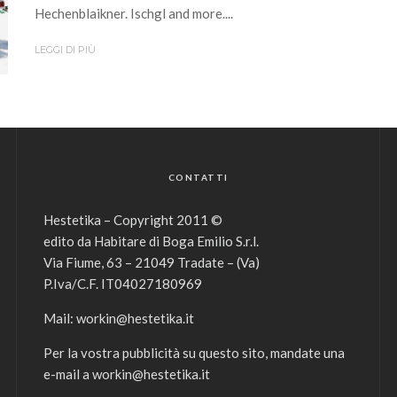
Hechenblaikner. Ischgl and more....
LEGGI DI PIÙ
CONTATTI
Hestetika – Copyright 2011 ©
edito da Habitare di Boga Emilio S.r.l.
Via Fiume, 63 – 21049 Tradate – (Va)
P.Iva/C.F. IT04027180969
Mail:
workin@hestetika.it
Per la vostra pubblicità su questo sito, mandate una
e-mail a
workin@hestetika.it