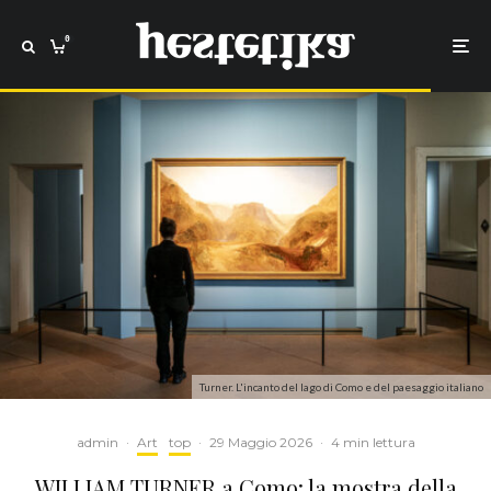
0
Turner. L'incanto del lago di Como e del paesaggio italiano
admin
·
Art
top
·
29 Maggio 2026
·
4 min lettura
WILLIAM TURNER a Como: la mostra della