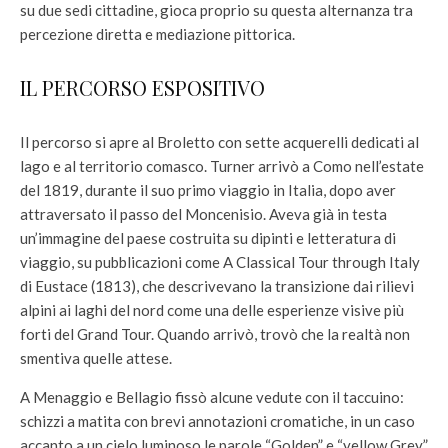
su due sedi cittadine, gioca proprio su questa alternanza tra
percezione diretta e mediazione pittorica.
IL PERCORSO ESPOSITIVO
Il percorso si apre al Broletto con sette acquerelli dedicati al
lago e al territorio comasco. Turner arrivò a Como nell’estate
del 1819, durante il suo primo viaggio in Italia, dopo aver
attraversato il passo del Moncenisio. Aveva già in testa
un’immagine del paese costruita su dipinti e letteratura di
viaggio, su pubblicazioni come A Classical Tour through Italy
di Eustace (1813), che descrivevano la transizione dai rilievi
alpini ai laghi del nord come una delle esperienze visive più
forti del Grand Tour. Quando arrivò, trovò che la realtà non
smentiva quelle attese.
A Menaggio e Bellagio fissò alcune vedute con il taccuino:
schizzi a matita con brevi annotazioni cromatiche, in un caso
accanto a un cielo luminoso le parole “Golden” e “yellow Grey”