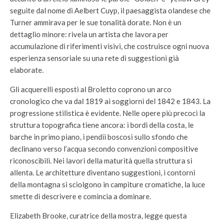
seguite dal nome di Aelbert Cuyp, il paesaggista olandese che
Turner ammirava per le sue tonalità dorate. Non è un
dettaglio minore: rivela un artista che lavora per
accumulazione di riferimenti visivi, che costruisce ogni nuova
esperienza sensoriale su una rete di suggestioni già
elaborate.
Gli acquerelli esposti al Broletto coprono un arco
cronologico che va dal 1819 ai soggiorni del 1842 e 1843. La
progressione stilistica è evidente. Nelle opere più precoci la
struttura topografica tiene ancora: i bordi della costa, le
barche in primo piano, i pendii boscosi sullo sfondo che
declinano verso l’acqua secondo convenzioni compositive
riconoscibili. Nei lavori della maturità quella struttura si
allenta. Le architetture diventano suggestioni, i contorni
della montagna si sciolgono in campiture cromatiche, la luce
smette di descrivere e comincia a dominare.
Elizabeth Brooke, curatrice della mostra, legge questa