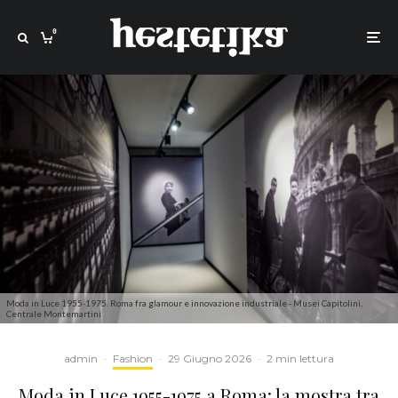
0
Moda in Luce 1955-1975. Roma fra glamour e innovazione industriale - Musei Capitolini,
Centrale Montemartini
admin
·
Fashion
·
29 Giugno 2026
·
2 min lettura
Moda in Luce 1955-1975 a Roma: la mostra tra