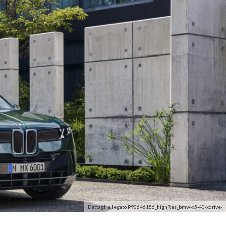
Dettagli allegato P90646156_highRes_bmw-x5-40-xdrive-