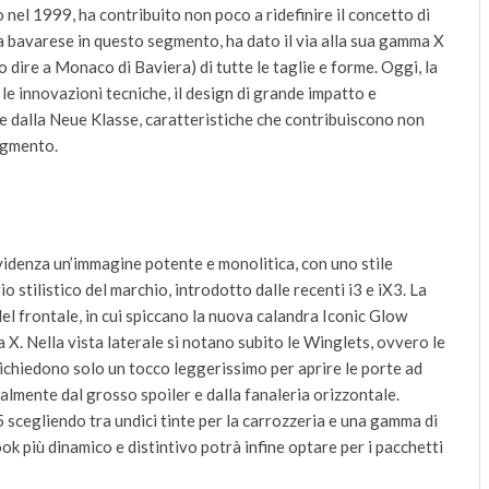
nel 1999, ha contribuito non poco a ridefinire il concetto di
sa bavarese in questo segmento, ha dato il via alla sua gamma X
dire a Monaco di Baviera) di tutte le taglie e forme. Oggi, la
le innovazioni tecniche, il design di grande impatto e
te dalla Neue Klasse, caratteristiche che contribuiscono non
segmento.
idenza un’immagine potente e monolitica, con uno stile
o stilistico del marchio, introdotto dalle recenti i3 e iX3. La
el frontale, in cui spiccano la nuova calandra Iconic Glow
ia X. Nella vista laterale si notano subito le Winglets, ovvero le
richiedono solo un tocco leggerissimo per aprire le porte ad
almente dal grosso spoiler e dalla fanaleria orizzontale.
cegliendo tra undici tinte per la carrozzeria e una gamma di
look più dinamico e distintivo potrà infine optare per i pacchetti