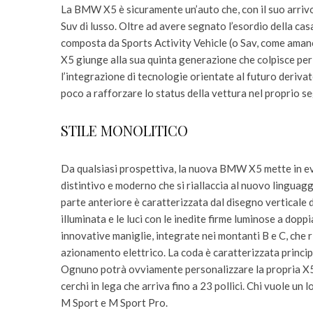
La BMW X5 è sicuramente un’auto che, con il suo arrivo 
Suv di lusso. Oltre ad avere segnato l’esordio della ca
composta da Sports Activity Vehicle (o Sav, come amano 
X5 giunge alla sua quinta generazione che colpisce per 
l’integrazione di tecnologie orientate al futuro deriva
poco a rafforzare lo status della vettura nel proprio 
STILE MONOLITICO
Da qualsiasi prospettiva, la nuova BMW X5 mette in ev
distintivo e moderno che si riallaccia al nuovo linguaggi
parte anteriore è caratterizzata dal disegno verticale d
illuminata e le luci con le inedite firme luminose a dopp
innovative maniglie, integrate nei montanti B e C, che 
azionamento elettrico. La coda è caratterizzata princip
Ognuno potrà ovviamente personalizzare la propria X5 s
cerchi in lega che arriva fino a 23 pollici. Chi vuole un 
M Sport e M Sport Pro.