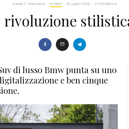
Daniel C. Marcoccia
·
Hi-tech
·
8 Luglio 2026
·
2 min lettura
rivoluzione stilistic
 Suv di lusso Bmw punta su uno
digitalizzazione e ben cinque
sione.