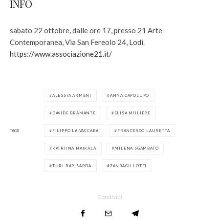
INFO
sabato 22 ottobre, dalle ore 17, presso 21 Arte
Contemporanea, Via San Fereolo 24, Lodi.
https://www.associazione21.it/
ALESSIA ARMENI
ANNA CAPOLUPO
DAVIDE BRAMANTE
ELISA MULIERE
TAGS
FILIPPO LA VACCARA
FRANCESCO LAURETTA
KATRIINA HAIKALA
MILENA SGAMBATO
TURI RAPISARDA
ZANBAGH LOTFI
Condividi