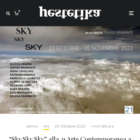
0
admin
·
Art
·
20 Ottobre 2022
·
1 min lettura
“Sky Sky Sky” alla 21 Arte Contemporanea a