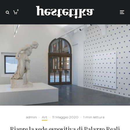
0
admin
·
Art
·
11 Maggio 2020
·
1 min lettura
Riapre la sede espositiva di Palazzo Reali