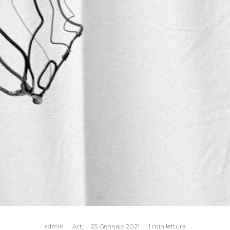
admin
·
Art
·
25 Gennaio 2021
·
1 min lettura