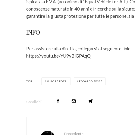
ispirata a E.V.A. (acronimo di “Equal Vehicle for All”). 
conoscenze maturate in 40 anni di ricerche sulla sicurez
garantire la giusta protezione per tutte le persone, sia a
INFO
Per assistere alla diretta, collegarsi al seguente link:
https://youtu.be/YU9yBlGPAqQ
TAGS
AURORA POZZI
EDOARDO SESSA
Condividi
Precedente