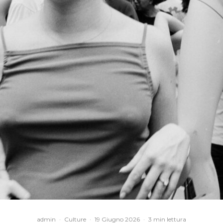
admin
·
Culture
·
19 Giugno 2026
·
3 min lettura