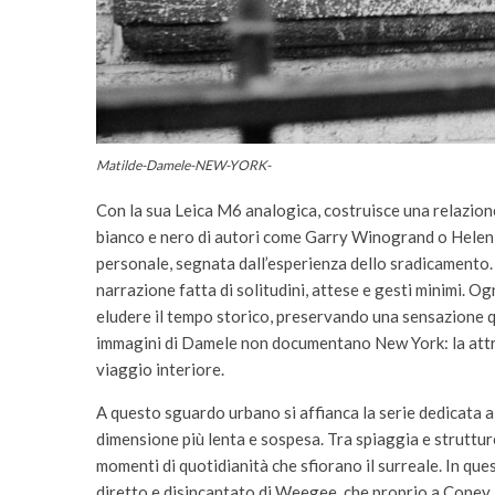
Matilde-Damele-NEW-YORK-
Con la sua Leica M6 analogica, costruisce una relazione 
bianco e nero di autori come Garry Winogrand o Helen 
personale, segnata dall’esperienza dello sradicamento.
narrazione fatta di solitudini, attese e gesti minimi. 
eludere il tempo storico, preservando una sensazione q
immagini di Damele non documentano New York: la attra
viaggio interiore.
A questo sguardo urbano si affianca la serie dedicata a 
dimensione più lenta e sospesa. Tra spiaggia e struttu
momenti di quotidianità che sfiorano il surreale. In ques
diretto e disincantato di Weegee, che proprio a Coney Is