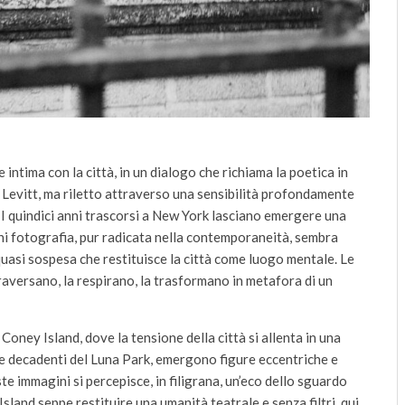
intima con la città, in un dialogo che richiama la poetica in
Levitt, ma riletto attraverso una sensibilità profondamente
 I quindici anni trascorsi a New York lasciano emergere una
Ogni fotografia, pur radicata nella contemporaneità, sembra
uasi sospesa che restituisce la città come luogo mentale. Le
versano, la respirano, la trasformano in metafora di un
Coney Island, dove la tensione della città si allenta in una
re decadenti del Luna Park, emergono figure eccentriche e
te immagini si percepisce, in filigrana, un’eco dello sguardo
land seppe restituire una umanità teatrale e senza filtri, qui