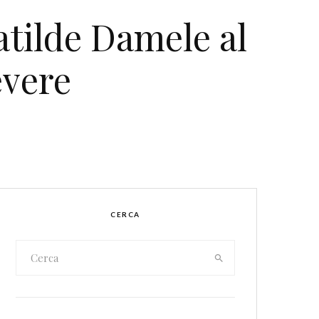
tilde Damele al
evere
CERCA