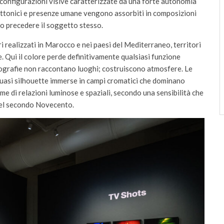
a, configurazioni visive caratterizzate da una forte autonomia
tettonici e presenze umane vengono assorbiti in composizioni
o precedere il soggetto stesso.
i realizzati in Marocco e nei paesi del Mediterraneo, territori
 Qui il colore perde definitivamente qualsiasi funzione
tografie non raccontano luoghi; costruiscono atmosfere. Le
uasi silhouette immerse in campi cromatici che dominano
eme di relazioni luminose e spaziali, secondo una sensibilità che
 del secondo Novecento.