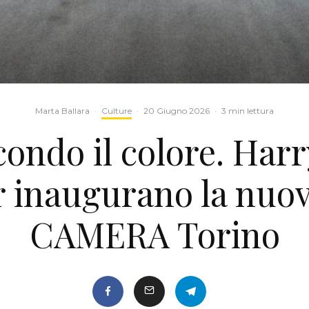
Marta Ballara
·
Culture
·
20 Giugno 2026
·
3 min lettura
ondo il colore. Har
 inaugurano la nuov
CAMERA Torino