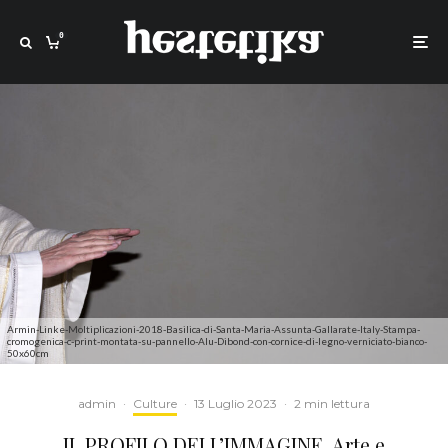
0
Armin-Linke-Moltiplicazioni-2018-Basilica-di-Santa-Maria-Assunta-Gallarate-Italy-Stampa-
cromogenica-c-print-montata-su-pannello-Alu-Dibond-con-cornice-di-legno-verniciato-bianco-
50x60cm
admin
·
Culture
·
13 Luglio 2023
·
2 min lettura
IL PROFILO DELL’IMMAGINE. Arte e