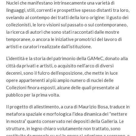
Nuclei che manifestano intrinsecamente una varietà di
linguaggi, stili, correnti e prospettive spesso distanti tra loro,
svelando al contempo dei tratti della loro origine: il gusto dei
collezionisti, le loro visioni sul passato o sul contemporaneo,
la ricerca di autori che sono stati raccontati dalle mostre
temporanee, o ancora le iniziative promotrici del lavoro di
artisti e curatori realizzate dall’istituzione.
L’identità e la storia del patrimonio della GAMeC, donato alla
città da privati e artisti, o acquisito nell’arco di diversi
decenni, sono il fulcro dell’esposizione, che mette in luce
opere appartenenti al più ampio numero di nuclei delle
Collezioni finora esposti, alcune delle quali presentate al
pubblico per la prima volta.
Il progetto di allestimento, a cura di Maurizio Bosa, traduce in
metafora spaziale e morfologica l’idea dinamica del “mettere
in mostra” quanto conservato nei depositi della Galleria. Le
strutture, in legno chiaro volutamente non trattato, sono
costituite da mensole su cui le opere si adagiano e scorrono, e