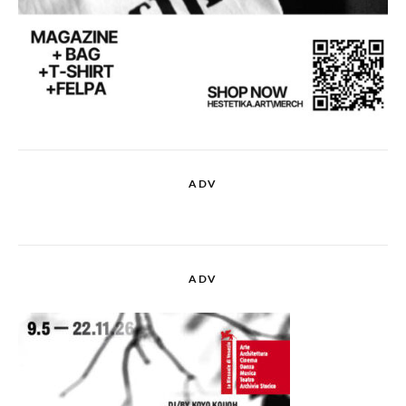
ADV
ADV