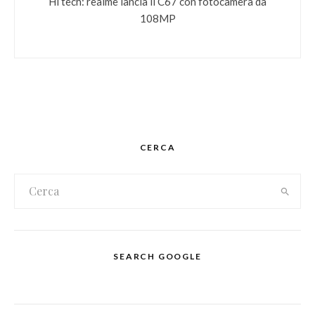
Hi tech: realme lancia il C67 con fotocamera da
108MP
CERCA
SEARCH GOOGLE