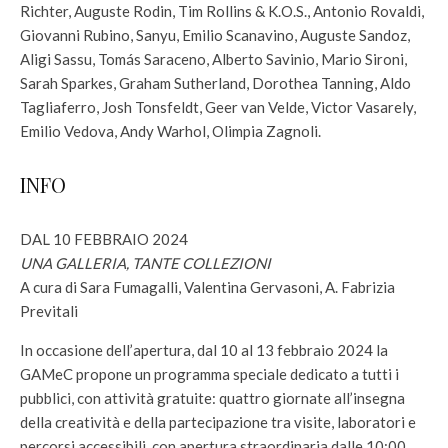
Richter, Auguste Rodin, Tim Rollins & K.O.S., Antonio Rovaldi,
Giovanni Rubino, Sanyu, Emilio Scanavino, Auguste Sandoz,
Aligi Sassu, Tomás Saraceno, Alberto Savinio, Mario Sironi,
Sarah Sparkes, Graham Sutherland, Dorothea Tanning, Aldo
Tagliaferro, Josh Tonsfeldt, Geer van Velde, Victor Vasarely,
Emilio Vedova, Andy Warhol, Olimpia Zagnoli.
INFO
DAL 10 FEBBRAIO 2024
UNA GALLERIA, TANTE COLLEZIONI
A cura di Sara Fumagalli, Valentina Gervasoni, A. Fabrizia
Previtali
In occasione dell’apertura, dal 10 al 13 febbraio 2024 la
GAMeC propone un programma speciale dedicato a tutti i
pubblici, con attività gratuite: quattro giornate all’insegna
della creatività e della partecipazione tra visite, laboratori e
percorsi accessibili, con apertura straordinaria dalle 10:00