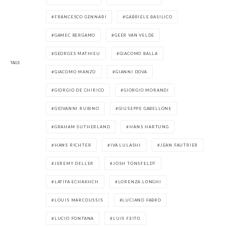
FRANCESCO GENNARI
GABRIELE BASILICO
GAMEC BERGAMO
GEER VAN VELDE
GEORGES MATHIEU
GIACOMO BALLA
TAGS
GIACOMO MANZÙ
GIANNI DOVA
GIORGIO DE CHIRICO
GIORGIO MORANDI
GIOVANNI RUBINO
GIUSEPPE GABELLONE
GRAHAM SUTHERLAND
HANS HARTUNG
HANS RICHTER
IVA LULASHI
JEAN FAUTRIER
JEREMY DELLER
JOSH TONSFELDT
LATIFA ECHAKHCH
LORENZA LONGHI
LOUIS MARCOUSSIS
LUCIANO FABRO
LUCIO FONTANA
LUIS FEITO