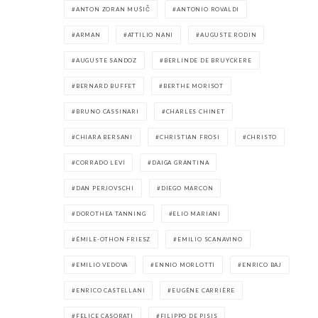
ANTON ZORAN MUŠIČ
ANTONIO ROVALDI
ARMAN
ATTILIO NANI
AUGUSTE RODIN
AUGUSTE SANDOZ
BERLINDE DE BRUYCKERE
BERNARD BUFFET
BERTHE MORISOT
BRUNO CASSINARI
CHARLES CHINET
CHIARA BERSANI
CHRISTIAN FROSI
CHRISTO
CORRADO LEVI
DAIGA GRANTINA
DAN PERJOVSCHI
DIEGO MARCON
DOROTHEA TANNING
ELIO MARIANI
ÉMILE-OTHON FRIESZ
EMILIO SCANAVINO
EMILIO VEDOVA
ENNIO MORLOTTI
ENRICO BAJ
ENRICO CASTELLANI
EUGÈNE CARRIÈRE
FELICE CASORATI
FILIPPO DE PISIS