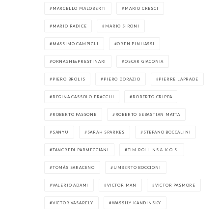
MARCELLO MALOBERTI
MARIO CRESCI
MARIO RADICE
MARIO SIRONI
MASSIMO CAMPIGLI
OREN PINHASSI
ORNAGHI&PRESTINARI
OSCAR GIACONIA
PIERO BROLIS
PIERO DORAZIO
PIERRE LAPRADE
REGINA CASSOLO BRACCHI
ROBERTO CRIPPA
ROBERTO FASSONE
ROBERTO SEBASTIAN MATTA
SANYU
SARAH SPARKES
STEFANO BOCCALINI
TANCREDI PARMEGGIANI
TIM ROLLINS & K.O.S.
TOMÁS SARACENO
UMBERTO BOCCIONI
VALERIO ADAMI
VICTOR MAN
VICTOR PASMORE
VICTOR VASARELY
WASSILY KANDINSKY