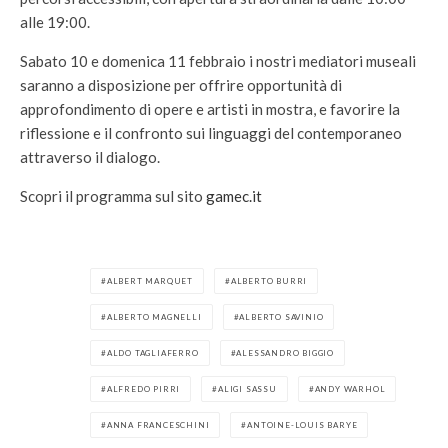
alle 19:00.
Sabato 10 e domenica 11 febbraio i nostri mediatori museali
saranno a disposizione per offrire opportunità di
approfondimento di opere e artisti in mostra, e favorire la
riflessione e il confronto sui linguaggi del contemporaneo
attraverso il dialogo.
Scopri il programma sul sito
gamec.it
ALBERT MARQUET
ALBERTO BURRI
ALBERTO MAGNELLI
ALBERTO SAVINIO
ALDO TAGLIAFERRO
ALESSANDRO BIGGIO
ALFREDO PIRRI
ALIGI SASSU
ANDY WARHOL
ANNA FRANCESCHINI
ANTOINE-LOUIS BARYE