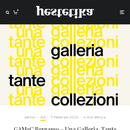
0
admin
·
Art
·
7 Febbraio 2024
·
4 min lettura
GAMeC Bergamo – Una Galleria, Tante