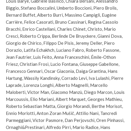
Louis Barye, Gabriele Basilico, Chiara Bersani, Alessandro
Biggio, Stefano Boccalini, Umberto Boccioni, Piero Brolis,
Bernard Buffet, Alberto Burri, Massimo Campigli, Eugène
Carrière, Felice Casorati, Bruno Cassinari, Regina Cassolo
Bracchi, Enrico Castellani, Charles Chinet, Christo, Mario
Cresci, Roberto Crippa, Berlinde De Bruyckere, Gianni Dova,
Giorgio de Chirico, Filippo De Pisis, Jeremy Deller, Piero
Dorazio, Latifa Echakhch, Luciano Fabro, Roberto Fassone,
Jean Fautrier, Luis Feito, Anna Franceschini, Émile-Othon
Friesz, Christian Frosi, Lucio Fontana, Giuseppe Gabellone,
Francesco Gennari, Oscar Giaconia, Daiga Grantina, Hans
Hartung, Wassily Kandinsky, Corrado Levi, Iva Lulashi, Pierre
Laprade, Lorenza Longhi, Alberto Magnelli, Marcello
Maloberti, Victor Man, Giacomo Manzù, Diego Marcon, Louis
Marcoussis, Elio Mariani, Albert Marquet, Georges Mathieu,
Roberto Sebastian Matta, Giorgio Morandi, Berthe Morisot,
Ennio Morlotti, Anton Zoran Mušič, Attilio Nani, Tancredi
Parmeggiani, Victor Pasmore, Dan Perjovschi, Oren Pinhassi,
Ornaghi&Prestinari, Alfredo Pirri, Mario Radice, Hans