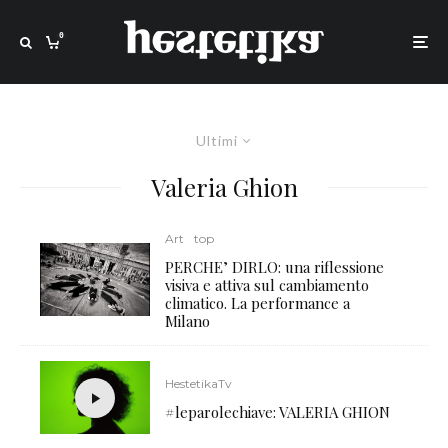
0
Ultimi
Valeria Ghion
Art
top
PERCHE’ DIRLO: una riflessione
visiva e attiva sul cambiamento
climatico. La performance a
Milano
HestetikaTv
#leparolechiave: VALERIA GHION