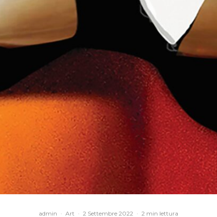
admin
·
Art
·
2 Settembre 2022
·
2 min lettura