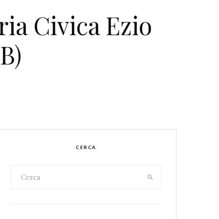
eria Civica Ezio
B)
CERCA