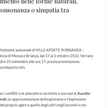
imento nelle forme naturali,
consonanza o simpatia tra
 dell’edizione autunnale di VILLE APERTE IN BRIANZA –
ia di Monza e Brianza, dal 17 al 2 ottobre 2022. Verrano
18 e 25 settembre alle ore 17, previa prenotazione.
.villeperte.info
 i conflitti e le atmosfere rarefatte e surreali di
Aurelio
noli,
la rappresentazione dell’esplosione e l’implosione
 del proprio agire e quello degli altri negli incontri e nei