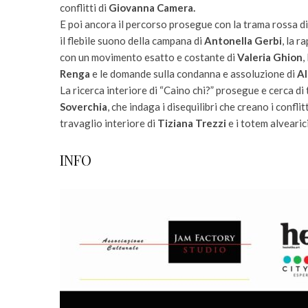
conflitti di
Giovanna Camera.
E poi ancora il percorso prosegue con la trama rossa di
il flebile suono della campana di
Antonella Gerbi
, la r
con un movimento esatto e costante di
Valeria Ghion
,
Renga
e le domande sulla condanna e assoluzione di
Al
La ricerca interiore di “Caino chi?” prosegue e cerca di 
Soverchia
, che indaga i disequilibri che creano i confli
travaglio interiore di
Tiziana Trezzi
e i totem alvearic
INFO