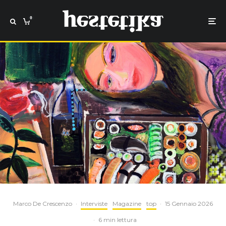
0
Marco De Crescenzo
·
Interviste
Magazine
top
·
15 Gennaio 2026
·
6 min lettura