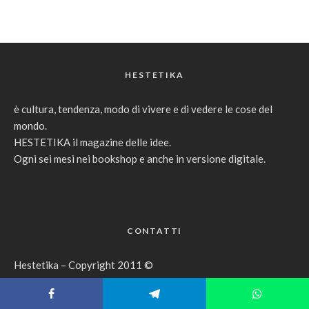
HESTETIKA
è cultura, tendenza, modo di vivere e di vedere le cose del
mondo.
HESTETIKA il magazine delle idee.
Ogni sei mesi nei bookshop e anche in versione digitale.
CONTATTI
Hestetika – Copyright 2011 ©
edito da Habitare di Boga Emilio S.r.l.
Via Fiume, 63 – 21049 Tradate – (Va)