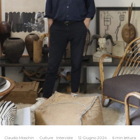
Claudio Moschin
·
Culture
Interviste
·
12 Giugno 2024
·
6 min lettura