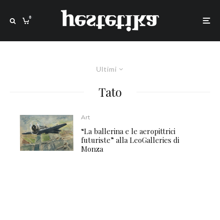
0
Ultimi
Tato
Art
“La ballerina e le aeropittrici
futuriste” alla LeoGalleries di
Monza