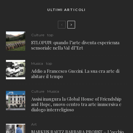
ULTIMI ARTICOLI
Culture
top
STLOPUN: quando l’arte diventa esperienza
sensoriale nella Val dl’Ert
Musica
top
Addio a Francesco Guccini. La sua era arte di
abitare il tempo
Culture
Musica
Assisi inaugura la Global House of Friendship
and Hope, nuovo centro tra arte immersiva e
dialogo interreligioso
Art
MARKUS RAETZ BARBARA PROBST – L’occhio