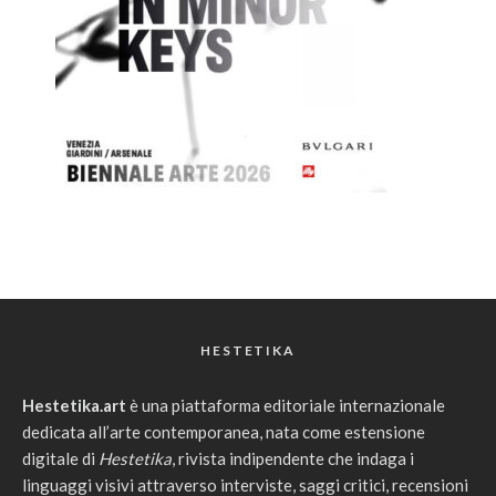
HESTETIKA
Hestetika.art
è una piattaforma editoriale internazionale
dedicata all’arte contemporanea, nata come estensione
digitale di
Hestetika
, rivista indipendente che indaga i
linguaggi visivi attraverso interviste, saggi critici, recensioni