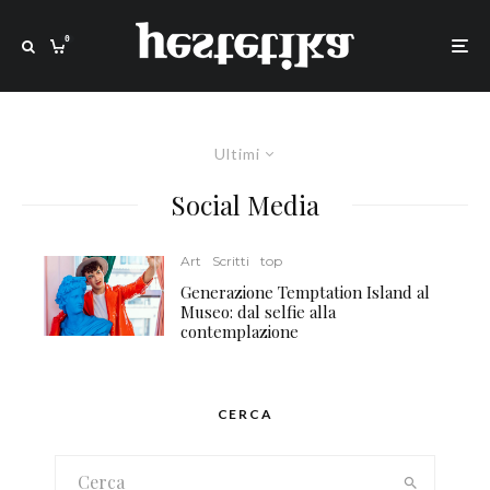
0
Ultimi
Social Media
Art
Scritti
top
Generazione Temptation Island al
Museo: dal selfie alla
contemplazione
CERCA