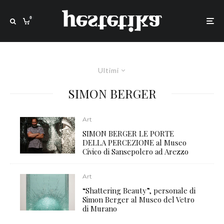
0
Ultimi
SIMON BERGER
Art
SIMON BERGER LE PORTE
DELLA PERCEZIONE al Museo
Civico di Sansepolcro ad Arezzo
Art
“Shattering Beauty”, personale di
Simon Berger al Museo del Vetro
di Murano