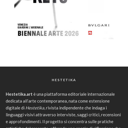
HESTETIKA
Hestetika.art
è una piattaforma editoriale internazionale
dedicata all’arte contemporanea, nata come estensione
digitale di
Hestetika
, rivista indipendente che indaga i
linguaggi visivi attraverso interviste, saggi critici, recensioni
e approfondimenti. Il progetto si concentra sulle pratiche