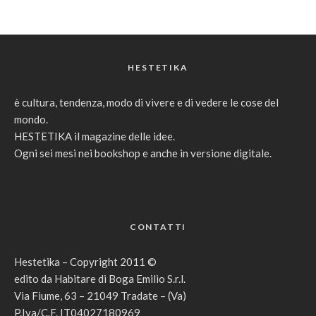
HESTETIKA
è cultura, tendenza, modo di vivere e di vedere le cose del
mondo.
HESTETIKA il magazine delle idee.
Ogni sei mesi nei bookshop e anche in versione digitale.
CONTATTI
Hestetika – Copyright 2011 ©
edito da Habitare di Boga Emilio S.r.l.
Via Fiume, 63 – 21049 Tradate – (Va)
P.Iva/C.F. IT04027180969