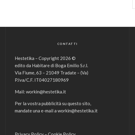
CONTATTI
Hestetika – Copyright 2026 ©
edito da Habitare di Boga Emilio S.r.l.
Via Fiume, 63 – 21049 Tradate – (Va)
P.Iva/C.F. IT04027180969
Mail:
workin@hestetika.it
Per la vostra pubblicità su questo sito,
mandate una e-mail a
workin@hestetika.it
Privacy Policy
–
Cookie Policy