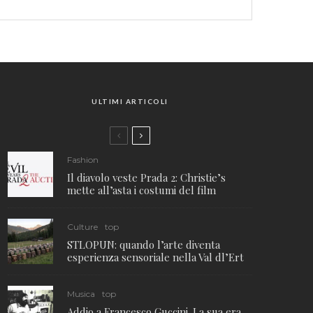
ULTIMI ARTICOLI
Fashion
Il diavolo veste Prada 2: Christie’s
mette all’asta i costumi del film
Culture
top
STLOPUN: quando l’arte diventa
esperienza sensoriale nella Val dl’Ert
Musica
top
Addio a Francesco Guccini. La sua era