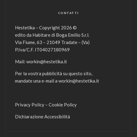
CONTATTI
Hestetika – Copyright 2026 ©
edito da Habitare di Boga Emilio S.r.l.
Via Fiume, 63 – 21049 Tradate – (Va)
P.Iva/C.F. IT04027180969
Mail:
workin@hestetika.it
Per la vostra pubblicità su questo sito,
mandate una e-mail a
workin@hestetika.it
Privacy Policy
–
Cookie Policy
Dichiarazione Accessibilità