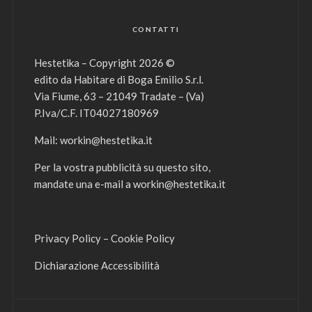
CONTATTI
Hestetika – Copyright 2026 ©
edito da Habitare di Boga Emilio S.r.l.
Via Fiume, 63 – 21049 Tradate – (Va)
P.Iva/C.F. IT04027180969
Mail:
workin@hestetika.it
Per la vostra pubblicità su questo sito,
mandate una e-mail a
workin@hestetika.it
Privacy Policy
–
Cookie Policy
Dichiarazione Accessibilità