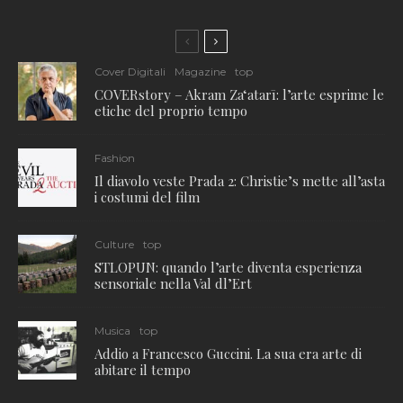
Cover Digitali
Magazine
top
COVERstory – Akram Zaʻatarī: l’arte esprime le
etiche del proprio tempo
Fashion
Il diavolo veste Prada 2: Christie’s mette all’asta
i costumi del film
Culture
top
STLOPUN: quando l’arte diventa esperienza
sensoriale nella Val dl’Ert
Musica
top
Addio a Francesco Guccini. La sua era arte di
abitare il tempo