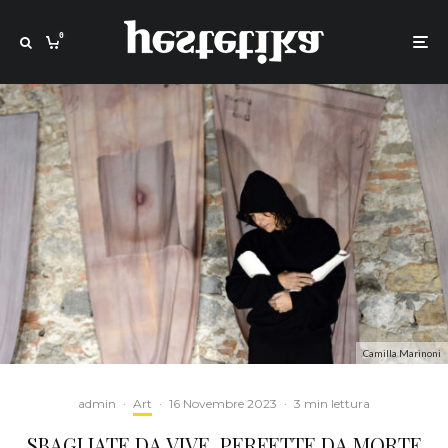
0
Camilla Marinoni
admin
·
Art
·
16 Novembre 2023
·
3 min lettura
SBAGLIATE DA VIVE, PERFETTE DA MORTE