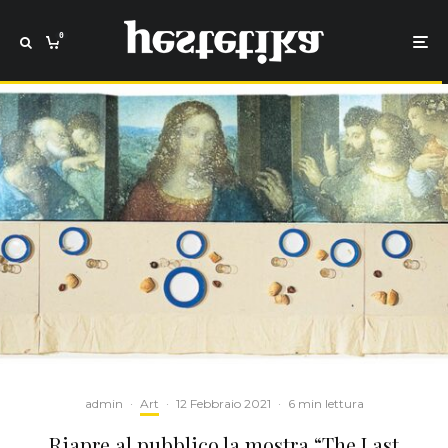
0
admin
·
Art
·
12 Febbraio 2021
·
6 min lettura
Riapre al pubblico la mostra “The Last