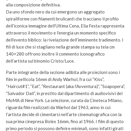
alla composizione definitiva.
Da uno sfondo nero da cui emergono un aggregato
spiraliforme con filamenti brulicanti che tracciano il profilo
dell’iconica immagine dell’Ultima Cena, Elia Festa rappresenta
attraverso il movimento e l’energia un momento specifico
dell’evento biblico: la rivelazione dell’imminente tradimento. I
fili di luce che si stagliano nella grande stampa su tela cm
140×280 offrono inoltre il commento iconografico
dell’artista sul binomio Cristo/Luce.
Parte integrante della sezione adibita alle proiezioni sono i
film in pellicola 16mm di Andy Warhol, fra cui “Kiss”,
“Haircut#1”, “Eat”, “Restaurant (aka l’Avventura)”, “Soapopera”,
“Salvador Dalì”, in prestito dal dipartimento di audiovisivi del
MoMA di New York. La selezione, curata da Cineteca Milano,
riguarda film realizzati da Warhol dal 1963, anno in cui
l’artista decide di cimentarsi nell’arte cinematografica con la
sua prima cinepresa Bolex 16mm, fino al 1966. I film di questo
primo periodo si possono definire minimali, sono infatti girati