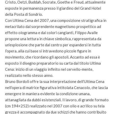
Cristo, Oetzi, Buddah, Socrate, Goethe e Freud, attualmente
esposte in permanenza presso il giardino del Grand Hotel
della Posta di Sondrio.
Con Ultima Cena del 2007, una composizione stratigrafica in
metacrilato dal sorprendente magnetismo prospettico ad
effetto ologramma e dai colori cangianti, Filippo Avalle
propone una lettura in chiave simbolica, rappresentata da
un’esplosione che parte dal centro per espandersi in tutta
l’opera, alla cui base si intravedono piccole figure in
movimento, che ricordano gli apostoli. Accanto ad essa è
esposto il disegno preparatorio su carta dal titolo Ultima
Cena: inizio di un viaggio infinito nel cervello-mente,
realizzato nello stesso anno.
Bruno Bordoli offre la sua interpretazione dell’Ultima Cena
nell’opera di matrice figurativa intitolata Cenacolo, che lascia
emergere in maniera evidente la condizione umana,
attanagliata da dubbi esistenziali. Il lavoro, di grande formato
(cm 194×252) realizzato nel 2007 con olio e acrilico su tela
grezza è accompagnato da due schizzi che hanno contribuito