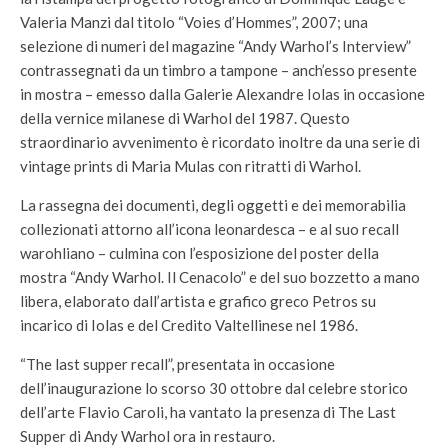
Valeria Manzi dal titolo “Voies d’Hommes”, 2007; una
selezione di numeri del magazine “Andy Warhol’s Interview”
contrassegnati da un timbro a tampone – anch’esso presente
in mostra – emesso dalla Galerie Alexandre Iolas in occasione
della vernice milanese di Warhol del 1987. Questo
straordinario avvenimento è ricordato inoltre da una serie di
vintage prints di Maria Mulas con ritratti di Warhol.
La rassegna dei documenti, degli oggetti e dei memorabilia
collezionati attorno all’icona leonardesca – e al suo recall
warohliano – culmina con l’esposizione del poster della
mostra “Andy Warhol. Il Cenacolo” e del suo bozzetto a mano
libera, elaborato dall’artista e grafico greco Petros su
incarico di Iolas e del Credito Valtellinese nel 1986.
“The last supper recall”, presentata in occasione
dell’inaugurazione lo scorso 30 ottobre dal celebre storico
dell’arte Flavio Caroli, ha vantato la presenza di The Last
Supper di Andy Warhol ora in restauro.