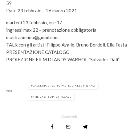
59
Date 23 febbraio – 26 marzo 2021
martedì 23 febbraio, ore 17
ingressi max 22 – prenotazione obbligatoria
mostramilano@gmail.com
TALK con gli artisti Filippo Avalle, Bruno Bordoli, Elia Festa
PRESENTAZIONE CATALOGO
PROIEZIONE FILM DI ANDY WARHOL “Salvador Dalì”
GALLERIA CREDITO VALTELLINESE MILANO
TAGS
THE LAST SUPPER RECALL
Condividi