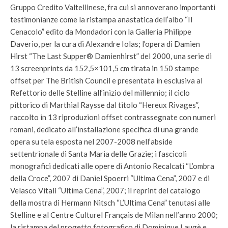
Gruppo Credito Valtellinese, fra cui si annoverano importanti
testimonianze come la ristampa anastatica dell’albo “Il
Cenacolo” edito da Mondadori con la Galleria Philippe
Daverio, per la cura di Alexandre Iolas; l’opera di Damien
Hirst “The Last Supper® Damienhirst” del 2000, una serie di
13 screenprints da 152,5×101,5 cm tirata in 150 stampe
offset per The British Council e presentata in esclusiva al
Refettorio delle Stelline all’inizio del millennio; il ciclo
pittorico di Marthial Raysse dal titolo “Hereux Rivages”,
raccolto in 13 riproduzioni offset contrassegnate con numeri
romani, dedicato all’installazione specifica di una grande
opera su tela esposta nel 2007-2008 nell’abside
settentrionale di Santa Maria delle Grazie; i fascicoli
monografici dedicati alle opere di Antonio Recalcati “L’ombra
della Croce”, 2007 di Daniel Spoerri “Ultima Cena”, 2007 e di
Velasco Vitali “Ultima Cena”, 2007; il reprint del catalogo
della mostra di Hermann Nitsch “L’Ultima Cena” tenutasi alle
Stelline e al Centre Culturel Français de Milan nell’anno 2000;
la ristampa del progetto fotografico di Dominique Laugè e