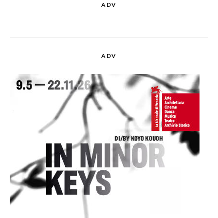
ADV
ADV