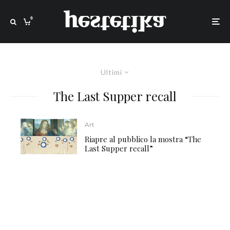
0
Ultimi
The Last Supper recall
Art
Riapre al pubblico la mostra “The
Last Supper recall”