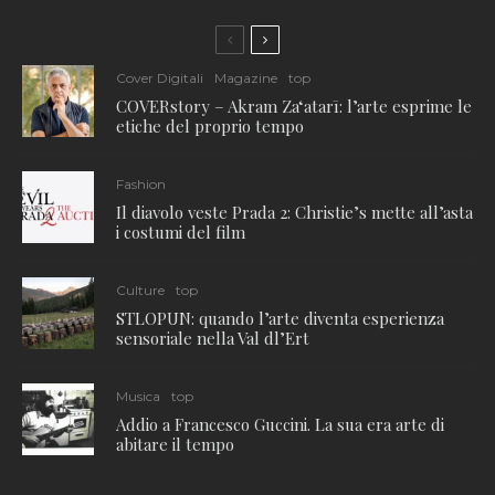
Cover Digitali
Magazine
top
COVERstory – Akram Zaʻatarī: l’arte esprime le
etiche del proprio tempo
Fashion
Il diavolo veste Prada 2: Christie’s mette all’asta
i costumi del film
Culture
top
STLOPUN: quando l’arte diventa esperienza
sensoriale nella Val dl’Ert
Musica
top
Addio a Francesco Guccini. La sua era arte di
abitare il tempo