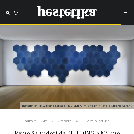
0
Installation-view-Remo-Salvadori-BUILDING-Milano-ph.-Michele-Alberto-Sereni.
admin
·
Art
·
24 Ottobre 2024
·
2 min lettura
Remo Salvadori da BUILDING a Milano