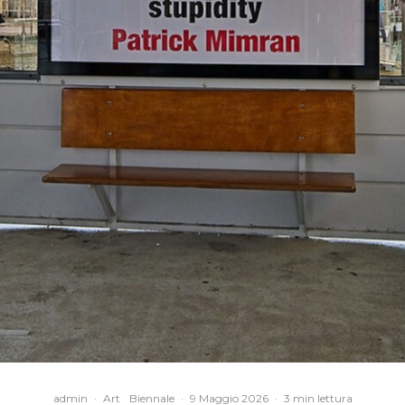
admin
·
Art
Biennale
·
9 Maggio 2026
·
3 min lettura