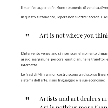
Il manifesto, per definizione strumento di vendita, diven
In questo slittamento, l’opera non si offre: accade. E ac
Art is not where you think
L’intervento veneziano si inserisce nel momento di ma
ai suoi margini, nei percorsi quotidiani, nelle traiettori
intercetta.
Le frasi di Mimran non costruiscono un discorso lineare
sistema dell’arte, il suo linguaggio e le sue economie:
Artists and art dealers ar
Art is nothing more than