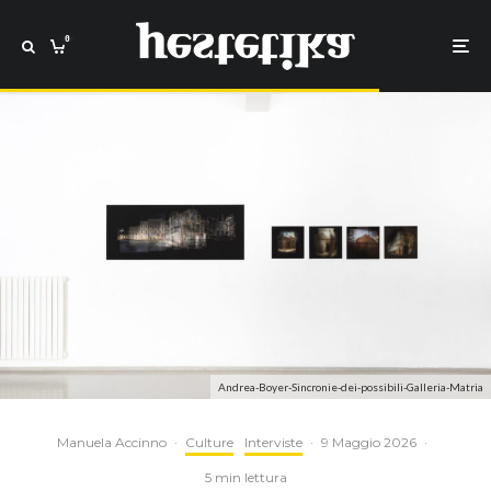
0
Andrea-Boyer-Sincronie-dei-possibili-Galleria-Matria
Manuela Accinno
·
Culture
Interviste
·
9 Maggio 2026
·
5 min lettura