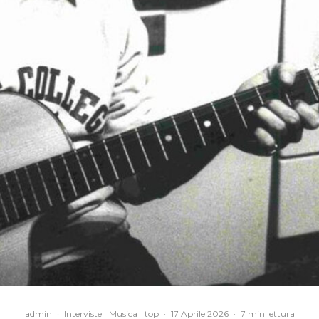
admin
·
Interviste
Musica
top
·
17 Aprile 2026
·
7 min lettura