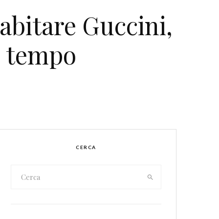
bitare Guccini,
l tempo
CERCA