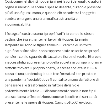
Così, come nei dipinti hopperiani, nei lavori dei quattro autori
regna il silenzio: la scena è spesso deserta, di rado è presente
più di una figura umana, e quando ciò accade tra i soggetti
sembra emergere una drammatica estraneità e
incomunicabilità.
I fotografi costruiscono i propri “set” ricreando lo stesso
pathos che è pregnante nei lavori di Hopper. Esempio
lampante ne sono le figure femminili: cariche di un forte
significato simbolico, sono rappresentate assorte nei propri
pensieri, con lo sguardo distaccato e fisso nel vuoto. Eteree e
inaccessibili, rappresentano quella società in cui oggigiorno è
difficile trovare il proprio posto, la stessa società in cui – a
causa di una pandemia globale trasformatasi ben presto in
una pandemia “sociale”, dove il contatto umano da fattore di
benessere si è trasformato in fattore divisivo e
potenzialmente letale – il distanziamento sociale non è più
una scelta ma un’imposizione, come se la coltre di surrealtà
presente nelle opere di Hopper, Campigotto, Crewdson,