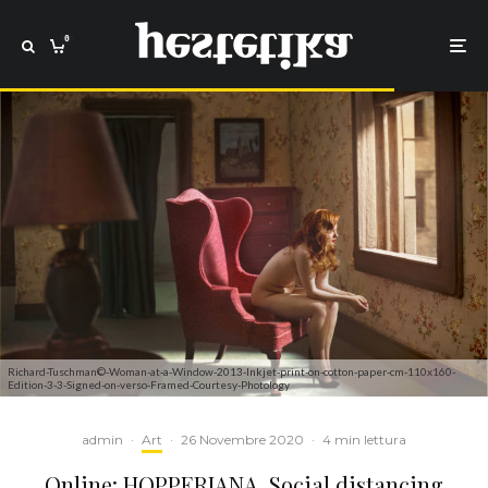
0
Richard-Tuschman©-Woman-at-a-Window-2013-Inkjet-print-on-cotton-paper-cm-110x160-
Edition-3-3-Signed-on-verso-Framed-Courtesy-Photology
admin
·
Art
·
26 Novembre 2020
·
4 min lettura
Online: HOPPERIANA. Social distancing