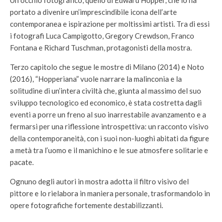
Un occhio fotografico, quello di Edward Hopper, che lo ha
portato a divenire un’imprescindibile icona dell’arte
contemporanea e ispirazione per moltissimi artisti. Tra di essi
i fotografi Luca Campigotto, Gregory Crewdson, Franco
Fontana e Richard Tuschman, protagonisti della mostra.
Terzo capitolo che segue le mostre di Milano (2014) e Noto
(2016), “Hopperiana” vuole narrare la malinconia e la
solitudine di un’intera civiltà che, giunta al massimo del suo
sviluppo tecnologico ed economico, è stata costretta dagli
eventi a porre un freno al suo inarrestabile avanzamento e a
fermarsi per una riflessione introspettiva: un racconto visivo
della contemporaneità, con i suoi non-luoghi abitati da figure
a metà tra l’uomo e il manichino e le sue atmosfere solitarie e
pacate.
Ognuno degli autori in mostra adotta il filtro visivo del
pittore e lo rielabora in maniera personale, trasformandolo in
opere fotografiche fortemente destabilizzanti.