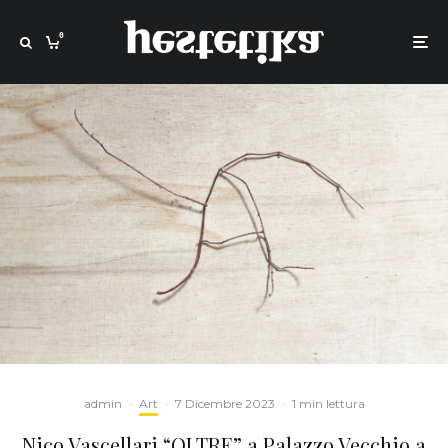
0
admin
·
Art
·
7 Dicembre 2023
·
1 min lettura
Nico Vascellari “OLTRE” a Palazzo Vecchio a