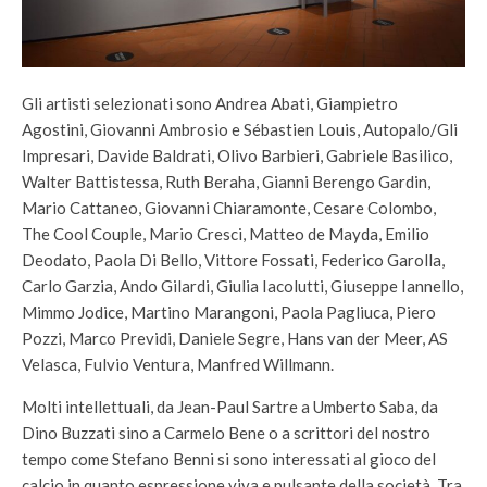
Gli artisti selezionati sono Andrea Abati, Giampietro
Agostini, Giovanni Ambrosio e Sébastien Louis, Autopalo/Gli
Impresari, Davide Baldrati, Olivo Barbieri, Gabriele Basilico,
Walter Battistessa, Ruth Beraha, Gianni Berengo Gardin,
Mario Cattaneo, Giovanni Chiaramonte, Cesare Colombo,
The Cool Couple, Mario Cresci, Matteo de Mayda, Emilio
Deodato, Paola Di Bello, Vittore Fossati, Federico Garolla,
Carlo Garzia, Ando Gilardi, Giulia Iacolutti, Giuseppe Iannello,
Mimmo Jodice, Martino Marangoni, Paola Pagliuca, Piero
Pozzi, Marco Previdi, Daniele Segre, Hans van der Meer, AS
Velasca, Fulvio Ventura, Manfred Willmann.
Molti intellettuali, da Jean-Paul Sartre a Umberto Saba, da
Dino Buzzati sino a Carmelo Bene o a scrittori del nostro
tempo come Stefano Benni si sono interessati al gioco del
calcio in quanto espressione viva e pulsante della società. Tra