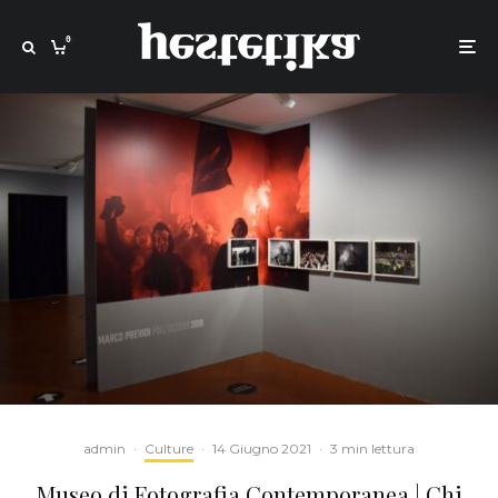
0
admin
·
Culture
·
14 Giugno 2021
·
3 min lettura
Museo di Fotografia Contemporanea | Chi