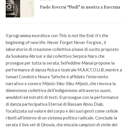
Paolo Roversi “Nudi” in mostra a Ravenna
Il programma esordisce con This is not the End. It’s the
beginning of new life. Never Forget Never Forgive., il
laboratorio di creazione collettiva a base di cucito proposto
da Soukaina Abrour e dal collettivo Serpica Naro che
prosegue per tutta la serata. Seifeddine Manai propone la
performance di danza fisica e teatrale M.A.K.T.O.U.B, mentre a
Ismael Condoii e Noura Tafeche è affidato l’intervento
narrativo e sonoro Mijwiz-Siku-Siku-Mijwiz, che rievoca la
dimensione collettiva dell’indigenismo attraverso suoni,
aneddoti ed estratti di testi. Si prosegue con la performance
di danza partecipativa Eternal di Bassam Abou Diab,
focalizzata sul valore del corpo e dei suoi gesti come cellule
ribelli all’interno di un sistema politico radicale. Conclude la
serata il live set di Ghoula, che miscela campioni di vinile del