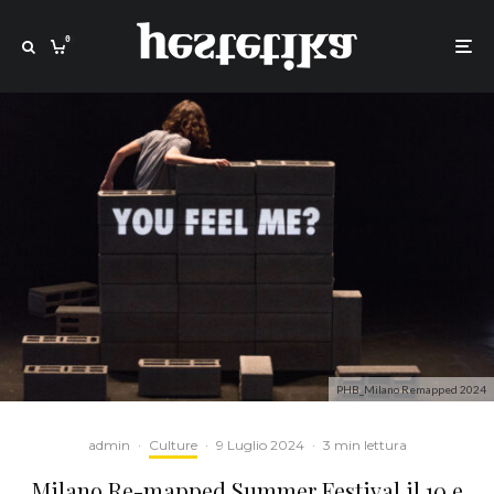
0
PHB_Milano Remapped 2024
admin
·
Culture
·
9 Luglio 2024
·
3 min lettura
Milano Re-mapped Summer Festival il 10 e