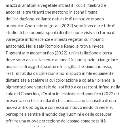
arazzi di anatomia vegetale imbastiti, cuciti, timbrati e
ancorati a tre tiranti che mettono in scena il tema
dell’ibridazione, collante naturale di un nuovo mondo
armonico. Anatomie vegetali (2022) sono invece tre tele di
studio di tassonomia, spunti di riflessione visiva in forma di
variegate inflorescenze e innesti vegetali su impianti
anatomici. Nella sala Romolo e Remo, si trova invece
Pigmentario metamorfico (2022), un’installazione a terra
dove sono accuratamente allineati in uno spazio triangolare
una serie di oggetti, sculture in argilla che simulano ossa,
resti, mirabilia da collezionismo, disposti in file equamente
distanziate a scalare la cui colorazione a colata riprende la
pigmentazione vegetale del soffitto a cassettoni. Infine, nella
sala del Camerino, l’Oratorio lessicale metamorfico (2022) si
presenta con tre stendardi che consacrano la nascita di una
nuova antropologia, e con essa un nuovo modo di vedere,
percepire e sentire il mondo degli uomini e delle cose, per
offrire una nuova percezione del cosmo come totalità