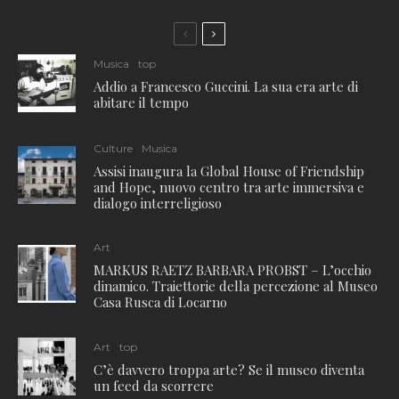
Musica
top
Addio a Francesco Guccini. La sua era arte di
abitare il tempo
Culture
Musica
Assisi inaugura la Global House of Friendship
and Hope, nuovo centro tra arte immersiva e
dialogo interreligioso
Art
MARKUS RAETZ BARBARA PROBST – L’occhio
dinamico. Traiettorie della percezione al Museo
Casa Rusca di Locarno
Art
top
C’è davvero troppa arte? Se il museo diventa
un feed da scorrere