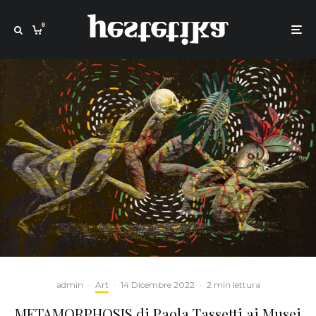
0
admin
·
Art
·
14 Dicembre 2022
·
2 min lettura
METAMORPHOSIS di Paola Tassetti ai Musei