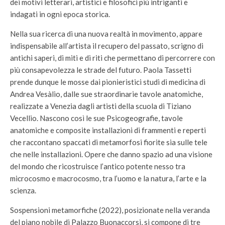
dei motivi letterari, artistici e filosofici più intriganti e
indagati in ogni epoca storica.
Nella sua ricerca di una nuova realtà in movimento, appare
indispensabile all’artista il recupero del passato, scrigno di
antichi saperi, di miti e di riti che permettano di percorrere con
più consapevolezza le strade del futuro. Paola Tassetti
prende dunque le mosse dai pionieristici studi di medicina di
Andrea Vesàlio, dalle sue straordinarie tavole anatomiche,
realizzate a Venezia dagli artisti della scuola di Tiziano
Vecellio. Nascono così le sue Psicogeografie, tavole
anatomiche e composite installazioni di frammenti e reperti
che raccontano spaccati di metamorfosi fiorite sia sulle tele
che nelle installazioni. Opere che danno spazio ad una visione
del mondo che ricostruisce l’antico potente nesso tra
microcosmo e macrocosmo, tra l’uomo e la natura, l’arte e la
scienza.
Sospensioni metamorfiche (2022), posizionate nella veranda
del piano nobile di Palazzo Buonaccorsi, si compone di tre