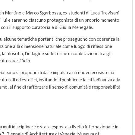
h Martino e Marco Sgarbossa, ex studenti di Luca Trevisani
di lui e saranno ciascuno protagonista di un proprio momento
 con il supporto curatoriale di Giulia Menegale.
su alcune tematiche portanti che proseguono con coerenza la
enzione alla dimensione naturale come luogo di riflessione
a filosofia, l’indagine sulle forme di coabitazione tra gli
cultura/artificio.
 Galeano si propone di dare impulso a un nuovo ecosistema
ulturali ed estetici, invitando il pubblico e la cittadinanza alla
o, al fine di rafforzare il senso di comunità e responsabilità
a multidisciplinare è stata esposta a livello internazionale in
a 7, Biennale di Architettura di Venezia, Museum of