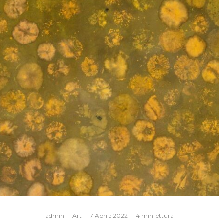
admin
·
Art
·
7 Aprile 2022
·
4 min lettura