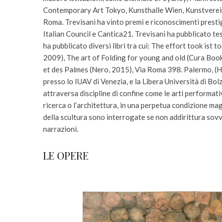
Contemporary Art Tokyo, Kunsthalle Wien, Kunstvere
Roma. Trevisani ha vinto premi e riconoscimenti prestigi
Italian Council e Cantica21. Trevisani ha pubblicato testi
ha pubblicato diversi libri tra cui: The effort took ist
2009), The art of Folding for young and old (Cura Bo
et des Palmes (Nero, 2015), Via Roma 398. Palermo, (H
presso lo IUAV di Venezia, e la Libera Università di Bolza
attraversa discipline di confine come le arti performative
ricerca o l’architettura, in una perpetua condizione ma
della scultura sono interrogate se non addirittura sovve
narrazioni.
LE OPERE