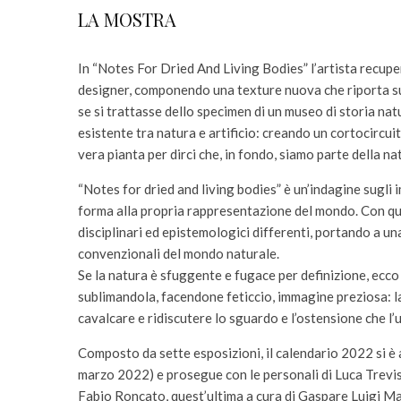
LA MOSTRA
In “Notes For Dried And Living Bodies” l’artista recupera 
designer, componendo una texture nuova che riporta sul
se si trattasse dello specimen di un museo di storia natur
esistente tra natura e artificio: creando un cortocircuit
vera pianta per dirci che, in fondo, siamo parte della 
“Notes for dried and living bodies” è un’indagine sugli 
forma alla propria rappresentazione del mondo. Con qu
disciplinari ed epistemologici differenti, portando a un
convenzionali del mondo naturale.
Se la natura è sfuggente e fugace per definizione, ecc
sublimandola, facendone feticcio, immagine preziosa: la
cavalcare e ridiscutere lo sguardo e l’ostensione che l
Composto da sette esposizioni, il calendario 2022 si è
marzo 2022) e prosegue con le personali di Luca Trevis
Fabio Roncato, quest’ultima a cura di Gaspare Luigi Ma