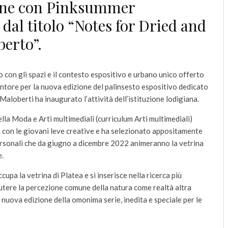
zione con Pinksummer
al titolo “Notes for Dried and
erto”.
go con gli spazi e il contesto espositivo e urbano unico offerto
entore per la nuova edizione del palinsesto espositivo dedicato
aloberti ha inaugurato l’attività dell’istituzione lodigiana.
lla Moda e Arti multimediali (curriculum Arti multimediali)
e con le giovani leve creative e ha selezionato appositamente
ersonali che da giugno a dicembre 2022 animeranno la vetrina
e.
upa la vetrina di Platea e si inserisce nella ricerca più
scutere la percezione comune della natura come realtà altra
 nuova edizione della omonima serie, inedita e speciale per le