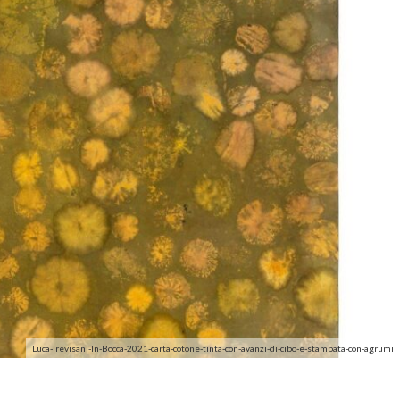
Luca-Trevisani-In-Bocca-2021-carta-cotone-tinta-con-avanzi-di-cibo-e-stampata-con-agrumi