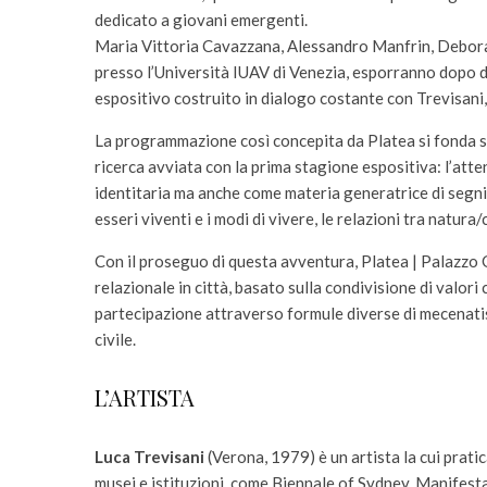
dedicato a giovani emergenti.
Maria Vittoria Cavazzana, Alessandro Manfrin, Debora
presso l’Università IUAV di Venezia, esporranno dopo 
espositivo costruito in dialogo costante con Trevisani,
La programmazione così concepita da Platea si fonda 
ricerca avviata con la prima stagione espositiva: l’att
identitaria ma anche come materia generatrice di segni, l
esseri viventi e i modi di vivere, le relazioni tra natura/
Con il proseguo di questa avventura, Platea | Palazzo
relazionale in città, basato sulla condivisione di valori c
partecipazione attraverso formule diverse di mecenatism
civile.
L’ARTISTA
Luca Trevisani
(Verona, 1979) è un artista la cui pratic
musei e istituzioni, come Biennale of Sydney, Manifest