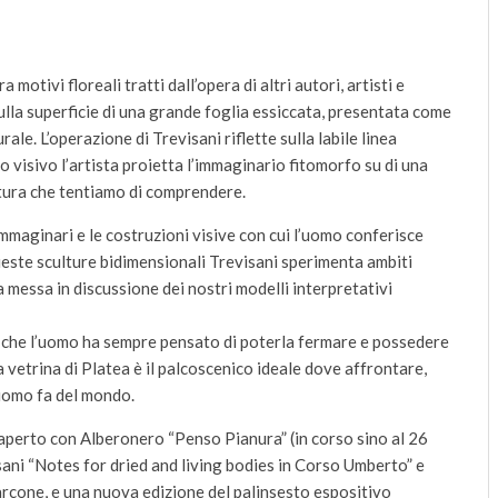
motivi floreali tratti dall’opera di altri autori, artisti e
la superficie di una grande foglia essiccata, presentata come
ale. L’operazione di Trevisani riflette sulla labile linea
o visivo l’artista proietta l’immaginario fitomorfo su di una
natura che tentiamo di comprendere.
immaginari e le costruzioni visive con cui l’uomo conferisce
este sculture bidimensionali Trevisani sperimenta ambiti
a messa in discussione dei nostri modelli interpretativi
o che l’uomo ha sempre pensato di poterla fermare e possedere
 vetrina di Platea è il palcoscenico ideale dove affrontare,
’uomo fa del mondo.
 aperto con Alberonero “Penso Pianura” (in corso sino al 26
ani “Notes for dried and living bodies in Corso Umberto” e
rcone, e una nuova edizione del palinsesto espositivo