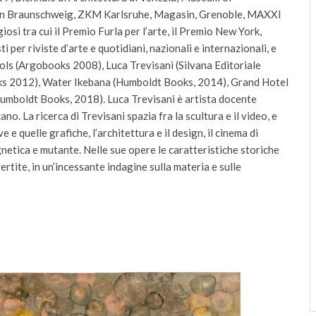
in Braunschweig, ZKM Karlsruhe, Magasin, Grenoble, MAXXI
osi tra cui il Premio Furla per l’arte, il Premio New York,
 per riviste d’arte e quotidiani, nazionali e internazionali, e
 tools (Argobooks 2008), Luca Trevisani (Silvana Editoriale
oks 2012), Water Ikebana (Humboldt Books, 2014), Grand Hotel
umboldt Books, 2018). Luca Trevisani è artista docente
no. La ricerca di Trevisani spazia fra la scultura e il video, e
 e quelle grafiche, l’architettura e il design, il cinema di
gnetica e mutante. Nelle sue opere le caratteristiche storiche
rtite, in un’incessante indagine sulla materia e sulle