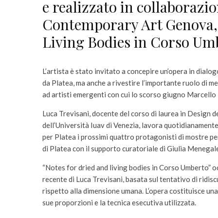
e realizzato in collabora
Contemporary Art Genova, d
Living Bodies in Corso Umb
L’artista è stato invitato a concepire un’opera in dialo
da Platea, ma anche a rivestire l’importante ruolo di m
ad artisti emergenti con cui lo scorso giugno Marcello M
Luca Trevisani, docente del corso di laurea in Design de
dell’Università Iuav di Venezia, lavora quotidianament
per Platea i prossimi quattro protagonisti di mostre p
di Platea con il supporto curatoriale di Giulia Menegal
“Notes for dried and living bodies in Corso Umberto” occ
recente di Luca Trevisani, basata sul tentativo di ridi
rispetto alla dimensione umana. L’opera costituisce una
sue proporzioni e la tecnica esecutiva utilizzata.