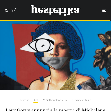
0
admin
·
Art
·
17 Settembre 2021
·
5 min lettura
Lévy Gorvy annuncia la mostra di Mickalene