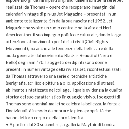
esponendo gli ultimi dipinti di grandi dimensioni della serie Jet
realizzati da Thomas – opere che recuperano immagini dai
calendari vintage di pin-up Jet Magazine – presentati in un
ambiente totalizzante. Sin dalla sua nascita nel 1952, Jet
Magazine ha svolto un ruolo centrale nella vita dei Neri
Americani per il suo impegno politico e culturale, dando larga
attenzione al movimento per i diritti civili (Civil Rights
Movement), ma anche alle tendenze della bellezza e della
moda generate dal movimento Black is Beautiful (Nero è
Bello) degli anni ’70. I soggetti dei dipinti sono donne
presenti in numeri vintage della rivista Jet, ricontestualizzati
da Thomas attraverso una serie di tecniche artistiche
(serigrafia, acrilico e pittura a olio, applicazione di strass),
abilmente sintetizzate nel collage, il quale evidenzia la qualità
storica del suo caratteristico linguaggio visivo. I soggetti di
Thomas sono anonimi, ma lei ne celebra la bellezza, la forza e
l’individualità in modo da onorare la piena proprietà che
hanno del loro corpo e della loro identità.
• A partire dal 30 settembre, la galleria Mayfair di Londra