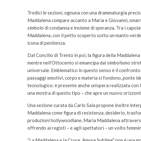
Tredici le sezioni, ognuna con una drammaturgia precisa
Maddalena compare accanto a Maria e Giovanni, smarrit
simbolo di condanna e insieme di speranza. Tra i capolavo
Maddalena, con il petto scoperto sotto un manto verde, 
icona di penitenza.
Dal Concilio di Trento in poi, la figura della Maddalena
mentre nell’Ottocento si emancipa dal simbolismo stre
universale. Emblematico in questo senso è il confronto 
passaggi emotivi, corpo e materia si fondono, ponte i
tecnologico: è presente anche un’opera realizzata con l’a
una mostra di questo tipo – che apre un nuovo orizzonte
Una sezione curata da Carlo Sala propone inoltre inter
Maddalena come figura di resistenza, desiderio, trasfo
produzioni hollywoodiane, Maria Maddalena attraversa lo
offrendo ai registi – e agli spettatori – un volto femmin
“La Maddalena e la Croce. Amore Sublime” non è una most