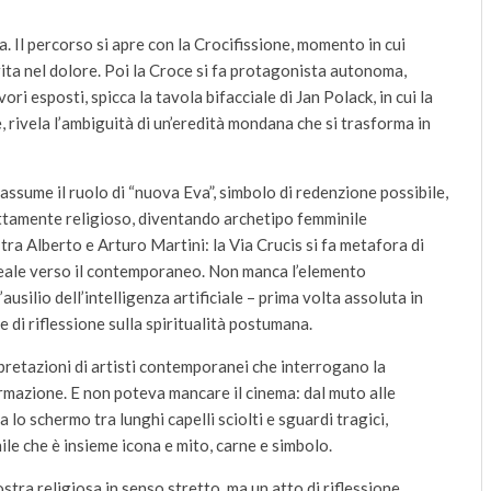
. Il percorso si apre con la Crocifissione, momento in cui
a nel dolore. Poi la Croce si fa protagonista autonoma,
ri esposti, spicca la tavola bifacciale di Jan Polack, in cui la
rivela l’ambiguità di un’eredità mondana che si trasforma in
 assume il ruolo di “nuova Eva”, simbolo di redenzione possibile,
ttamente religioso, diventando archetipo femminile
tra Alberto e Arturo Martini: la Via Crucis si fa metafora di
deale verso il contemporaneo. Non manca l’elemento
usilio dell’intelligenza artificiale – prima volta assoluta in
 di riflessione sulla spiritualità postumana.
pretazioni di artisti contemporanei che interrogano la
rmazione. E non poteva mancare il cinema: dal muto alle
 schermo tra lunghi capelli sciolti e sguardi tragici,
ile che è insieme icona e mito, carne e simbolo.
ra religiosa in senso stretto, ma un atto di riflessione