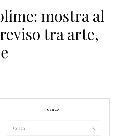
lime: mostra al
eviso tra arte,
ne
CERCA