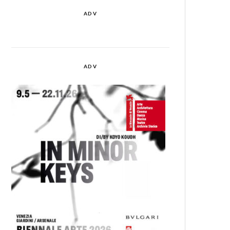
ADV
ADV