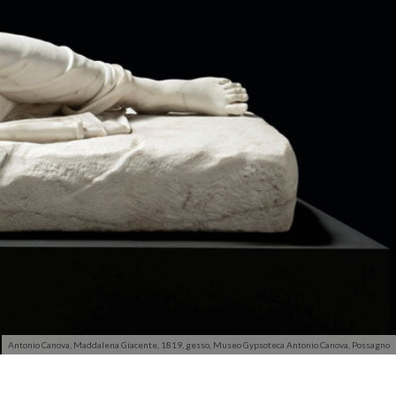
Antonio Canova, Maddalena Giacente, 1819, gesso, Museo Gypsoteca Antonio Canova, Possagno