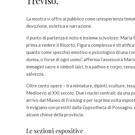
Treviso.
La mostra si offre al pubblico come un’esperienza temat
devozione, estetica e narrazione.
Il punto di partenza è noto e insieme scivoloso: Maria 
prima a vedere il Risorto. Figura complessa e stratifica
quanto come specchio emotivo e psicologico di una cont
donna, o forse di ogni uomo”, afferma l’assessora Maria
immagini sacre e simboli laici, tra pathos e corpo, sensua
salvezza.
Oltre cento opere – tra miniature, dipinti, sculture, t
Medioevo al XXI secolo. Due i nuclei centrali: da una pa
arrivo dal Museo di Freising e per la prima volta esposto
trevigiano con prestiti dalla Gypsotheca di Possagno,
alcune chiese della provincia.
Le sezioni espositive