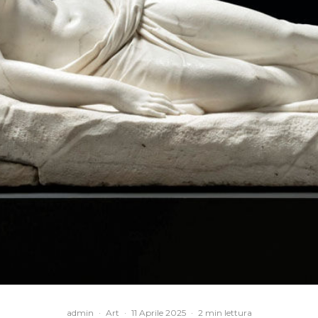
admin
·
Art
·
11 Aprile 2025
·
2 min lettura