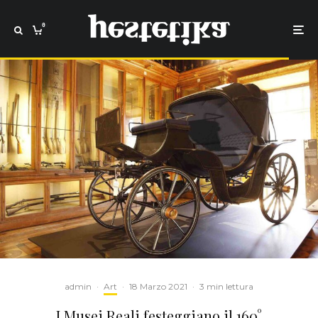
0
admin
·
Art
·
18 Marzo 2021
·
3 min lettura
I Musei Reali festeggiano il 160°