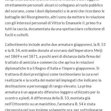
strettamente personali: alcuni si collegano al ruolo pubblico
del sovrano, come i doni diplomatici o le armi che ricordano le
battaglie del Risorgimento, altri sono da mettere in relazione
con gli interessi personali di Vittorio Emanuele II, primo fra
tutti la caccia, documentata da una spettacolare collezione di
fucili e coltelli.
L’allestimento include anche due armature giapponesi, la B. 53
e la B. 54, entrambe donate al sovrano dall’imperatore Meiji
nel 1869 e nel 1871, a pochi anni di distanza dalla firma del
trattato di amicizia e commercio che apriva le relazioni
diplomatiche tra il Regno d’Italia e l’Impero giapponese. Si
trattava di doni prestigiosi come testimoniano la cura nel
realizzarle e la scelta dei materiali impiegati che indicano la
destinazione a personaggi di rango elevato. La prima
armatura è un apparato difensivo leggero utilizzato per lo
scontro a piedi. A differenza della B. 53, montata già
nell’Ottocento su un manichino, l’armatura B. 54 è stata
riproposta nel suo insieme solamente ora, per sottolinearne