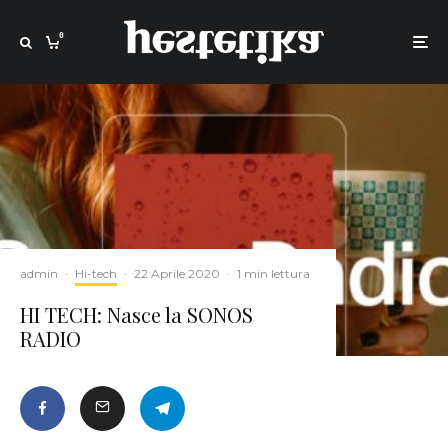
0
admin
·
Hi-tech
·
22 Aprile 2020
·
1 min lettura
HI TECH: Nasce la SONOS
RADIO