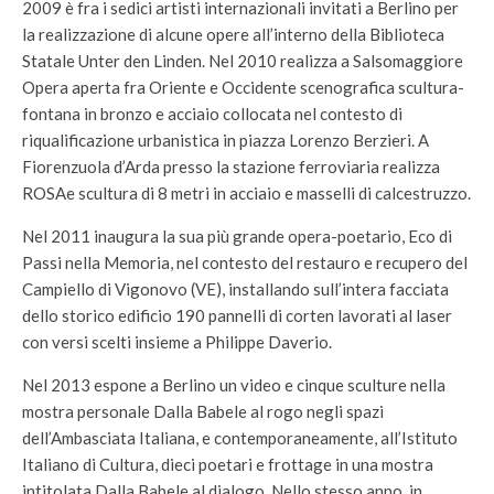
2009 è fra i sedici artisti internazionali invitati a Berlino per
la realizzazione di alcune opere all’interno della Biblioteca
Statale Unter den Linden. Nel 2010 realizza a Salsomaggiore
Opera aperta fra Oriente e Occidente scenografica scultura-
fontana in bronzo e acciaio collocata nel contesto di
riqualificazione urbanistica in piazza Lorenzo Berzieri. A
Fiorenzuola d’Arda presso la stazione ferroviaria realizza
ROSAe scultura di 8 metri in acciaio e masselli di calcestruzzo.
Nel 2011 inaugura la sua più grande opera-poetario, Eco di
Passi nella Memoria, nel contesto del restauro e recupero del
Campiello di Vigonovo (VE), installando sull’intera facciata
dello storico edificio 190 pannelli di corten lavorati al laser
con versi scelti insieme a Philippe Daverio.
Nel 2013 espone a Berlino un video e cinque sculture nella
mostra personale Dalla Babele al rogo negli spazi
dell’Ambasciata Italiana, e contemporaneamente, all’Istituto
Italiano di Cultura, dieci poetari e frottage in una mostra
intitolata Dalla Babele al dialogo. Nello stesso anno, in