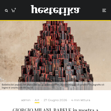
0
Babele dei popoli che sfocia nel sangue dei conflitti, Assemblaggio di caratteri tipografici di
legno e smalto, cm 68 x ø 55
admin
·
Art
·
27 Giugno 2026
·
4 min lettura
GIORGIO MILANI. BABELE in mostra a