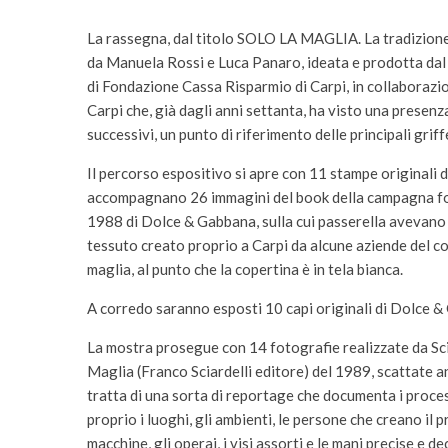
La rassegna, dal titolo SOLO LA MAGLIA. La tradizione 
da Manuela Rossi e Luca Panaro, ideata e prodotta dal 
di Fondazione Cassa Risparmio di Carpi, in collaborazio
Carpi che, già dagli anni settanta, ha visto una presen
successivi, un punto di riferimento delle principali griffe
Il percorso espositivo si apre con 11 stampe originali 
accompagnano 26 immagini del book della campagna foto
1988 di Dolce & Gabbana, sulla cui passerella avevano sfi
tessuto creato proprio a Carpi da alcune aziende del co
maglia, al punto che la copertina è in tela bianca.
A corredo saranno esposti 10 capi originali di Dolce &
La mostra prosegue con 14 fotografie realizzate da Sci
Maglia (Franco Sciardelli editore) del 1989, scattate an
tratta di una sorta di reportage che documenta i proces
proprio i luoghi, gli ambienti, le persone che creano il 
macchine, gli operai, i visi assorti e le mani precise e d