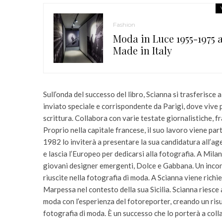
Fashion
Moda in Luce 1955-1975 a
Made in Italy
Sull’onda del successo del libro, Scianna si trasferisc
inviato speciale e corrispondente da Parigi, dove vive p
scrittura. Collabora con varie testate giornalistiche, 
Proprio nella capitale francese, il suo lavoro viene pa
1982 lo inviterà a presentare la sua candidatura all’
e lascia l’Europeo per dedicarsi alla fotografia. A Mila
giovani designer emergenti, Dolce e Gabbana. Un incont
riuscite nella fotografia di moda. A Scianna viene richi
Marpessa nel contesto della sua Sicilia. Scianna riesce
moda con l’esperienza del fotoreporter, creando un ris
fotografia di moda. È un successo che lo porterà a colla