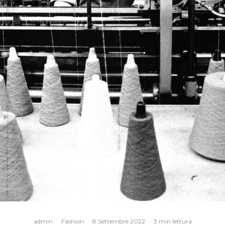
admin
·
Fashion
·
8 Settembre 2022
·
3 min lettura