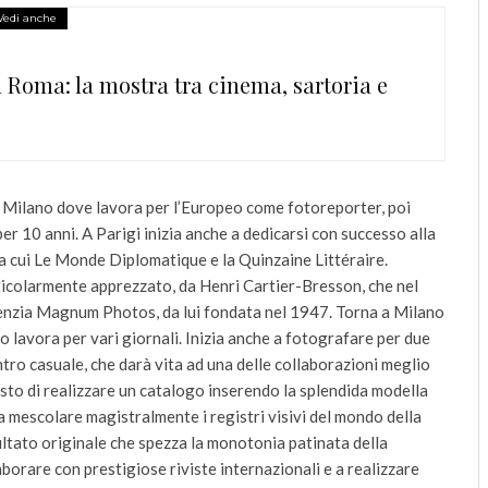
Vedi anche
 Roma: la mostra tra cinema, sartoria e
e a Milano dove lavora per l’Europeo come fotoreporter, poi
er 10 anni. A Parigi inizia anche a dedicarsi con successo alla
fra cui Le Monde Diplomatique e la Quinzaine Littéraire.
rticolarmente apprezzato, da Henri Cartier-Bresson, che nel
agenzia Magnum Photos, da lui fondata nel 1947. Torna a Milano
no lavora per vari giornali. Inizia anche a fotografare per due
ro casuale, che darà vita ad una delle collaborazioni meglio
esto di realizzare un catalogo inserendo la splendida modella
 a mescolare magistralmente i registri visivi del mondo della
ultato originale che spezza la monotonia patinata della
borare con prestigiose riviste internazionali e a realizzare