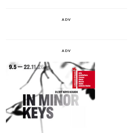
ADV
ADV