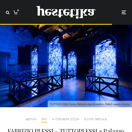
0
TUTTOPLESSI, Como, Palazzo del Broletto, foto t-space studio
admin
·
Art
·
4 Ottobre 2024
·
6 min lettura
FABRIZIO PLESSI – TUTTOPLESSI a Palazzo