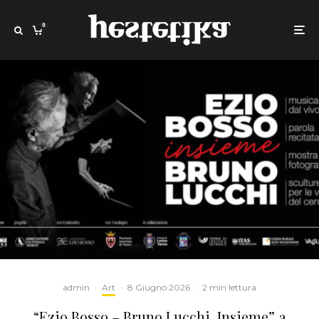
0
admin
·
Art
·
8 Giugno 2026
·
2 min lettura
“Ezio Bosso – Bruno Lucchi, Insieme” a