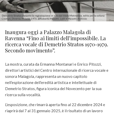
Demetrio Stratos durante la registrazione in solo dal titolo Metrodora, edita per la collana
Cramps_Diverso, Milano, 1976, @Roberto Masotti, Lelli e Masotti Archivio
Inaugura oggi a Palazzo Malagola di
Ravenna “Fino ai limiti dell’impossibile. La
ricerca vocale di Demetrio Stratos 1970-1979.
Secondo movimento”.
La mostra, curata da Ermanna Montanari e Enrico Pitozzi,
direttori artistici del Centro internazionale di ricerca vocale e
sonora Malagola, rappresenta un nuovo capitolo
nell’esplorazione dell’eredità artistica e intellettuale di
Demetrio Stratos, figura iconica del Novecento per la sua
ricerca sulla vocalità.
L’esposizione, che rimarrà aperta fino al 22 dicembre 2024 e
riaprirà dal 7 al 31 gennaio 2025, è il risultato di un lavoro