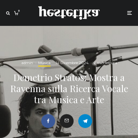
0
admin
·
Musica
·
14 Dicembre 2024
·
2 min lettura
Demetrio Stratos: Mostra a
Ravenna sulla Ricerca Vocale
tra Musica e Arte